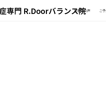
専門 R.Doorバランス院
お客様の声
ご予
DVD 立ち方・腰痛 実践編