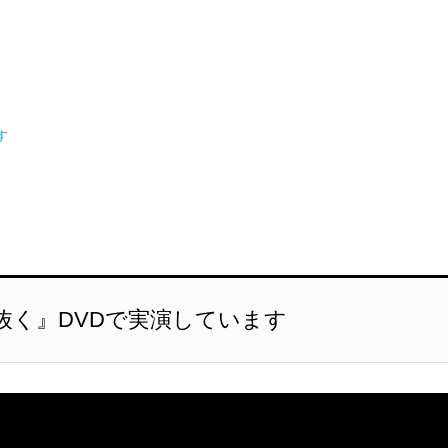
す
抜く』DVDで実演しています