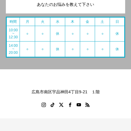
あなたのお悩みを教えて下さい
時間
月
火
水
木
金
土
日
10:00
~
○
○
休
○
○
○
休
12:30
14:00
~
○
○
休
○
○
○
休
20:00
広島市南区宇品神田4丁目9-21 １階