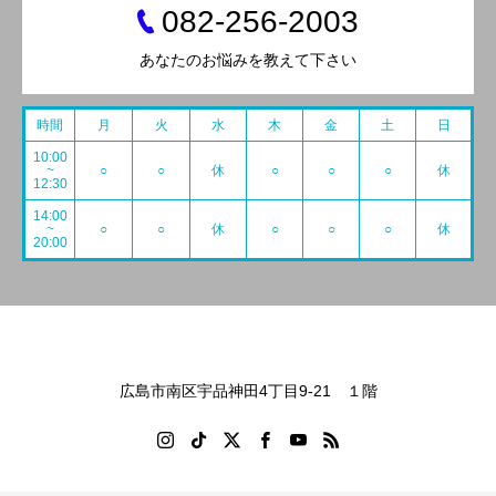
082-256-2003
あなたのお悩みを教えて下さい
時間
月
火
水
木
金
土
日
10:00
~
○
○
休
○
○
○
休
12:30
14:00
~
○
○
休
○
○
○
休
20:00
広島市南区宇品神田4丁目9-21 １階