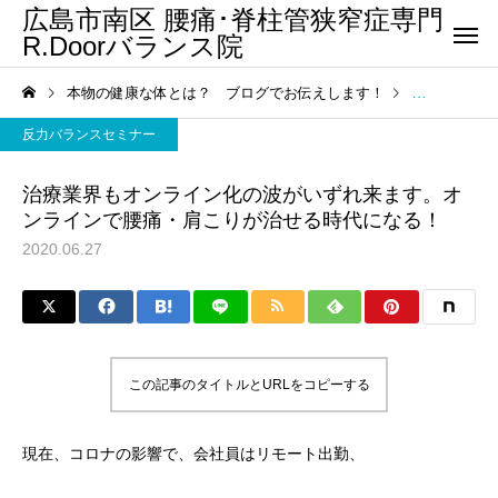
広島市南区 腰痛･脊柱管狭窄症専門
R.Doorバランス院
本物の健康な体とは？ ブログでお伝えします！
反力バランス
反力バランスセミナー
治療業界もオンライン化の波がいずれ来ます。オ
ンラインで腰痛・肩こりが治せる時代になる！
2020.06.27
この記事のタイトルとURLをコピーする
現在、コロナの影響で、会社員はリモート出勤、