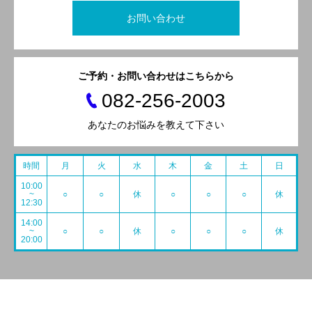
お問い合わせ
ご予約・お問い合わせはこちらから
082-256-2003
あなたのお悩みを教えて下さい
時間
月
火
水
木
金
土
日
10:00
~
○
○
休
○
○
○
休
12:30
14:00
~
○
○
休
○
○
○
休
20:00