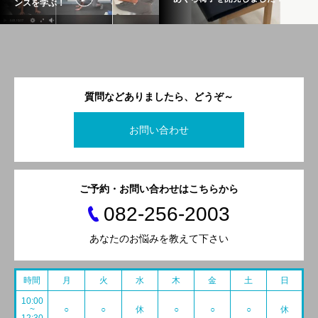
ンスを学ぶ！
質問などありましたら、どうぞ～
お問い合わせ
ご予約・お問い合わせはこちらから
082-256-2003
あなたのお悩みを教えて下さい
時間
月
火
水
木
金
土
日
10:00
~
○
○
休
○
○
○
休