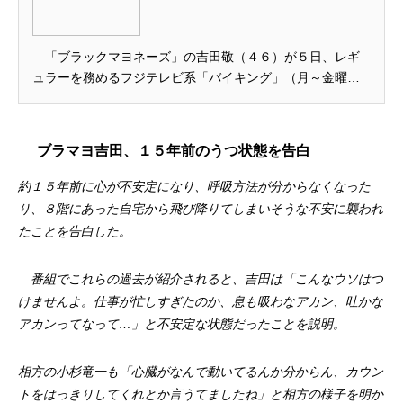
ポーツ報知
「ブラックマヨネーズ」の吉田敬（４６）が５日、レギ
ュラーを務めるフジテレビ系「バイキング」（月～金曜・
前１１時５５分）に出演。自身も１５年前に心が不安定で
うつ状態だったことを告白した。
ブラマヨ吉田、１５年前のうつ状態を告白
約１５年前に心が不安定になり、呼吸方法が分からなくなった
り、８階にあった自宅から飛び降りてしまいそうな不安に襲われ
たことを告白した。
番組でこれらの過去が紹介されると、吉田は「こんなウソはつ
けませんよ。仕事が忙しすぎたのか、息も吸わなアカン、吐かな
アカンってなって…」と不安定な状態だったことを説明。
相方の小杉竜一も「心臓がなんで動いてるんか分からん、カウン
トをはっきりしてくれとか言うてましたね」と相方の様子を明か