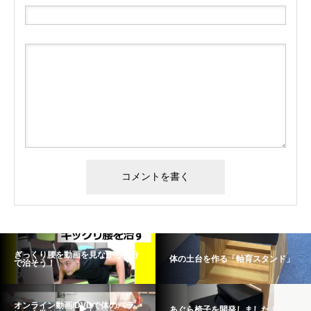
ぎっくり腰を動画を見ながら自分
体の土台を作る「軸育スタンド」
で治そう！
オンライン動画/DVDで体のバラ
あぐら椅子を開発しました！