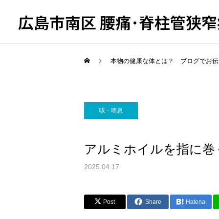
広島市南区 腰痛･脊柱管狭窄症
本物の健康な体とは？ ブログでお伝
咳・喘息
アルミホイルを指に
2025.04.17
Post
Share
Hatena