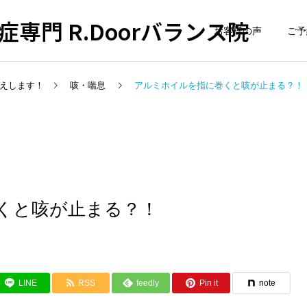
専門 R.Doorバランス院
お客様の声
ご予
えします！
咳・喘息
アルミホイルを指に巻くと咳が止まる？
巻くと咳が止まる？！
LINE
RSS
feedly
Pin it
note