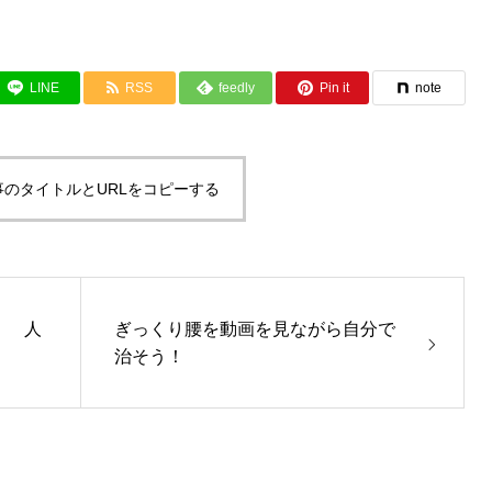
LINE
RSS
feedly
Pin it
note
事のタイトルとURLをコピーする
！ 人
ぎっくり腰を動画を見ながら自分で
治そう！