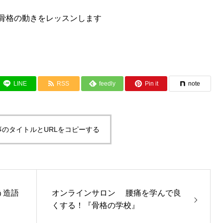
骨格の動きをレッスンします
LINE
RSS
feedly
Pin it
note
事のタイトルとURLをコピーする
う造語
オンラインサロン 腰痛を学んで良
くする！『骨格の学校』