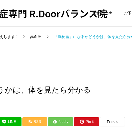
専門 R.Doorバランス院
お客様の声
ご予
えします！
高血圧
「脳梗塞」になるかどうかは、体を見たら分
うかは、体を見たら分かる
LINE
RSS
feedly
Pin it
note