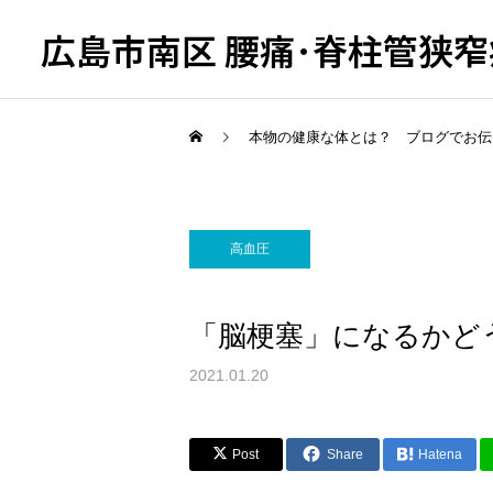
広島市南区 腰痛･脊柱管狭窄症
本物の健康な体とは？ ブログでお伝
高血圧
「脳梗塞」になるかど
2021.01.20
Post
Share
Hatena